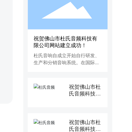
祝贺佛山市杜氏音频科技有
限公司网站建立成功！
杜氏音响自成立开始自行研发、
生产和分销音响系统。在国际市
场上，公司以生产电声领域的语
言和音乐扩声的专业高品质音响
产品为主。随着技术的发展，系
祝贺佛山市杜
统的综合一体化，建设品质和服
氏音频科技有
务质量标准的不断提高，杜氏音
限公司网站建
响追求系统的完整性，包括设
立成功！
计、产品的研发、生产、完善的
技术支持及网络服务等多方面元
祝贺佛山市杜
素构成了杜氏音响的全新理念。
氏音频科技有