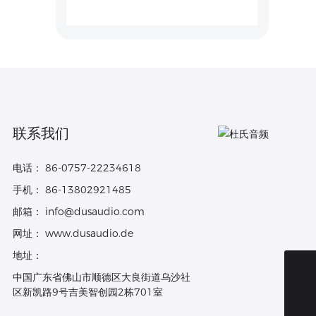
杜氏音响已在全球工程安装市场
限公司网站建
上广泛被应用，如多功能厅、
立成功！
KTV、音乐厅、剧场、歌剧院，
乃至从最小的会议室到最大的体
育场等项目上。
联系我们
电话：
86-0757-22234618
手机：
86-13802921485
邮箱：
info@dusaudio.com
网址：
www.dusaudio.de
地址：
中国广东省佛山市顺德区大良街道乌沙社
服务热线：
区新凯路9号吉美智创园2栋701室
0757-22234618
邮箱：